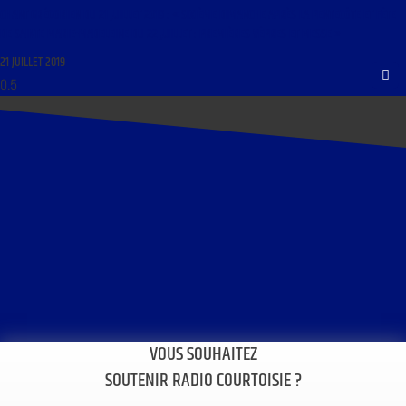
CHANT GRÉGORIEN DU 21 JUILLET 2019 : « SIXIÈME DIMANCHE APRÈS LA PENTECÔTE ET FÊTE
DE SAINTE MARIE-MADELEINE DU 22 JUILLET : PREMIÈRES VÊPRES ET MESSE »
21 JUILLET 2019
VOUS SOUHAITEZ
SOUTENIR RADIO COURTOISIE ?