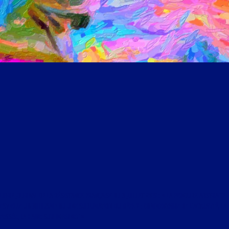
LIBRE JOURNAL DE LA RÉSISTANCE FRANÇAISE DU 3 JUILLET 2019 : « LA PEINTURE ABSTRAITE
EST-ELLE UN NIHILISME OU UNE SUBLIMATION DU RÉEL ? ; COMMENTAIRE DE L’ACTUALITÉ, LA
FESSÉE, LA HAINE SUR INTERNET »