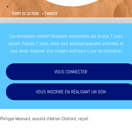
TEMPS DE LECTURE : < 1 MINUTE
Les émissions restent librement accessibles sur le site 7 jours
durant. Passés 7 jours, elles sont automatiquement archivées et
vous devez disposer d'un compte auditeurs à jour de cotisation.
VOUS CONNECTER
VOUS INSCRIRE EN RÉALISANT UN DON
Philippe Mesnard, assisté d’Adrien Chollard, reçoit :