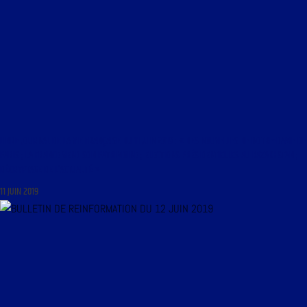
LIBRE JOURNAL DE LA VIE FRANÇAISE DU 11 JUIN 2019 : « DES NOUVELLES DE NOTRE-DAME DE
PARIS ; LA FRANCE VEND SON PATRIMOINE ; ELECTIONS PRÉSIDENTIELLES AU KAZAKHSTAN ;
DÉCRYPTAGE DE L’ACTUALITÉ »
11 JUIN 2019