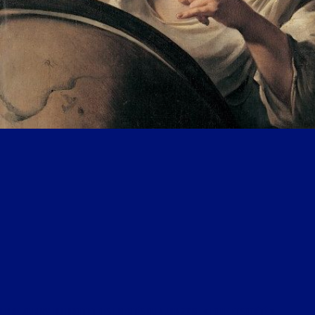
LIBRE JOURNAL DU DROIT ET DES LIBERTÉS DU 4 JUIN 2019 : « FOLIE ET SOCIÉTÉ »