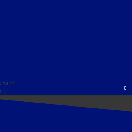
LIBRE JOURNAL DES CHEVAU-LÉGERS DU 2 MAI 2019 : « LE PRÉCEPTEUR ET LE PERCEPTEUR
DU SOUVERAIN »
2 MAI 2019