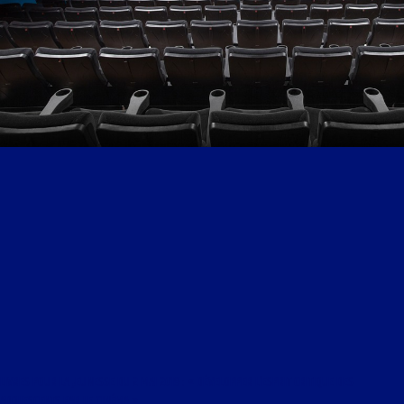
LIVRES POUR LA JEUNESSE DU 2 MAI 2019 : « DÉVELOPPER L’ESPRIT CRITIQUE DES
ADOLESCENTS PAR LE CINÉMA »