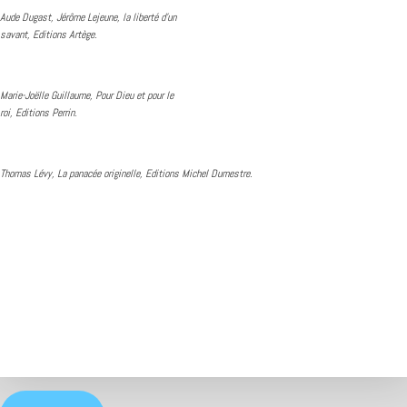
Aude Dugast, Jérôme Lejeune, la liberté d’un
savant, Editions Artège.
Marie-Joëlle Guillaume, Pour Dieu et pour le
roi, Editions Perrin.
Thomas Lévy, La panacée originelle, Editions Michel Dumestre.