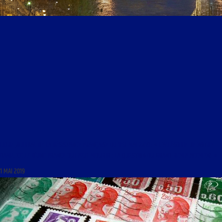
LIBRE JOURNAL DE LA RÉSISTANCE FRANÇAISE DU 1ER MAI 2019 : « L’ALLÉGORIE DE NOTRE-
DAME, CELLE D’UNE FRANCE QUI PEUT MOURIR ; LA QUESTION DU GRAND REMPLACEMENT »
1 MAI 2019