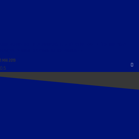
LIBRE JOURNAL DES COLLECTIONNEURS DU 12 DÉCEMBRE 2002 : « L’HISTOIRE POSTALE
FRANÇAISE PENDANT LA SECONDE GUERRE MONDIALE »
1 MAI 2019