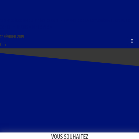
CHANT GRÉGORIEN DU 17 FÉVRIER 2019 : « DIMANCHE DE LA SEPTUAGÉSIME : KYRIALE XI –
CREDO I – RÉPONS « MEDIA VITA »
17 FÉVRIER 2019
VOUS SOUHAITEZ