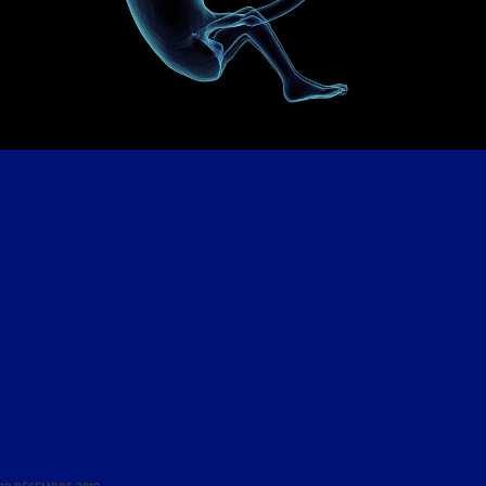
LIBRE JOURNAL DU NOUVEAU MONDE DU 19 DÉCEMBRE 2018 : « DE LA RÉVOLUTION
SEXUELLE À LA PORNOGRAPHIE ET AUX MANIPULATIONS GÉNÉTIQUES »