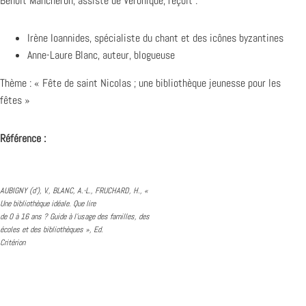
Benoît Mancheron, assisté de Véronique, reçoit :
Irène Ioannides, spécialiste du chant et des icônes byzantines
Anne-Laure Blanc, auteur, blogueuse
Thème : « Fête de saint Nicolas ; une bibliothèque jeunesse pour les
fêtes »
Référence :
AUBIGNY (d’), V., BLANC, A.-L., FRUCHARD, H., «
Une bibliothèque idéale. Que lire
de 0 à 16 ans ? Guide à l’usage des familles, des
écoles et des bibliothèques », Ed.
Critérion