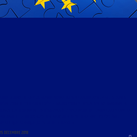
LIBRE JOURNAL DE LA PLUS GRANDE FRANCE DU 15 DÉCEMBRE 2018 : « GILETS JAUNES :
RÉVOLUTION DE COULEUR OU RÉELLE INSURRECTION ? ; ACTUALITÉS INTERNATIONALES : IURI
ROSCA, QUE DEVIENNENT LES RÉSISTANTS À LA MACHINERIE DE L’UNION EUROPÉENNE EN
MOLDAVIE ? ; LE BREXIT, SUITE DES AVENTURES DE THERESA MAY ; TCHÉTCHÉNIE,
RÉPUBLIQUE ISLAMIQUE AU CŒUR DE LA RUSSIE »
15 DÉCEMBRE 2018