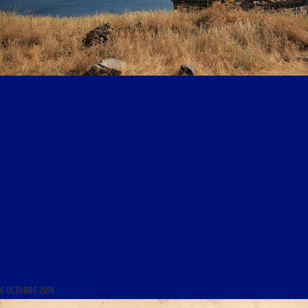
LIBRE JOURNAL DE LA PLUS GRANDE FRANCE DU 6 OCTOBRE 2018 : « A LA DÉCOUVERTE DES
ÉGLISES D’ORIENT : L’ÉGLISE D’ARMÉNIE ; L’ENFANCE DE JÉSUS DANS L’ART »
6 OCTOBRE 2018