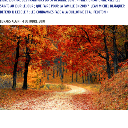
LIBRE JOURNAL DES TRADITIONS DU 04 OCTOBRE 2018 : « PRIER UN AUTOMNE AVEC LES
SAINTS AU JOUR LE JOUR ; QUE FAIRE POUR LA FAMILLE EN 2018 ? ; JEAN-MICHEL BLANQUER
DÉFEND-IL L’ÉCOLE ? ; LES CONDAMNÉS FACE À LA GUILLOTINE ET AU PELOTON »
LORANS ALAIN
4 OCTOBRE 2018