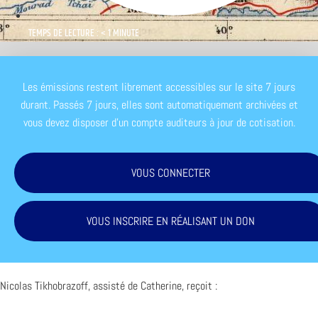
TEMPS DE LECTURE : < 1 MINUTE
Les émissions restent librement accessibles sur le site 7 jours
durant. Passés 7 jours, elles sont automatiquement archivées et
vous devez disposer d'un compte auditeurs à jour de cotisation.
VOUS CONNECTER
VOUS INSCRIRE EN RÉALISANT UN DON
Nicolas Tikhobrazoff, assisté de Catherine, reçoit :