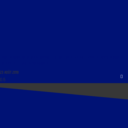
LIBRE JOURNAL DE JACQUES TRÉMOLET DE VILLERS DU 23 AOÛT 2018 : « COMMENTAIRE DE
L’ACTUALITÉ ; CHARLES MAURRAS »
23 AOÛT 2018