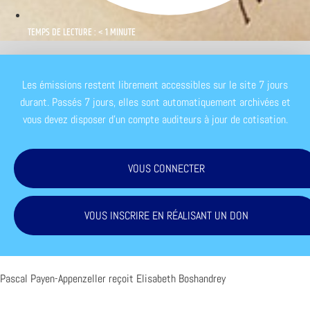
TEMPS DE LECTURE : < 1 MINUTE
Les émissions restent librement accessibles sur le site 7 jours
durant. Passés 7 jours, elles sont automatiquement archivées et
vous devez disposer d'un compte auditeurs à jour de cotisation.
VOUS CONNECTER
VOUS INSCRIRE EN RÉALISANT UN DON
Pascal Payen-Appenzeller reçoit Elisabeth Boshandrey