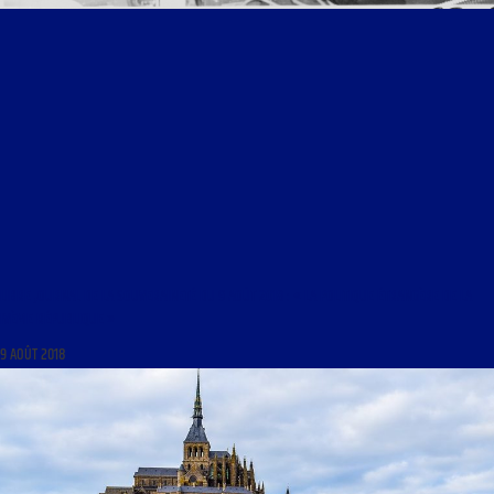
LIBRE JOURNAL DE LA SOUVERAINETÉ DU 9 AOÛT 2018 : « LA POLITIQUE ÉTRANGÈRE DE LA
IVÈME RÉPUBLIQUE »
9 AOÛT 2018