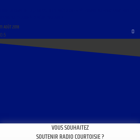
LIBRE JOURNAL DE LA JEUNESSE DU 11 AOÛT 2018 : « PÈLERINAGE AU MONT SAINT MICHEL ET
REPOS DU PÈLERIN À LA MÈRE POULARD »
11 AOÛT 2018
VOUS SOUHAITEZ
SOUTENIR RADIO COURTOISIE ?