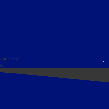
PROMENADE ET FLÂNERIES AU DOMAINE DE POÉSIE DU 27 JUILLET 2018 : « L’OEUVRE
POÉTIQUE ET LITTÉRAIRE DE JUVÉNAL THIARE ABITA »
27 JUILLET 2018