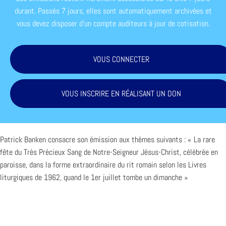
durant. Passés 7 jours, elles sont automatiquement archivées et
vous devez disposer d'un compte auditeurs à jour de cotisation.
VOUS CONNECTER
VOUS INSCRIRE EN RÉALISANT UN DON
Patrick Banken consacre son émission aux thèmes suivants : « La rare
fête du Très Précieux Sang de Notre-Seigneur Jésus-Christ, célébrée en
paroisse, dans la forme extraordinaire du rit romain selon les Livres
liturgiques de 1962, quand le 1er juillet tombe un dimanche »