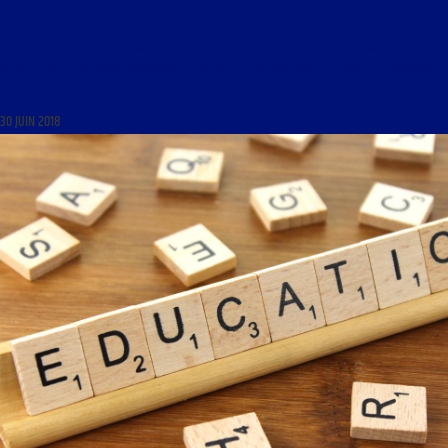
LIBRE JOURNAL DE LA PLUS GRANDE FRANCE DU 30 JUIN 2018 : « LA ROSE-CROIX, AUX
SOURCES DE LA RELIGION MONDIALISTE ; POURQUOI ENTRER DANS LA FRANC-MAÇONNERIE ?
CHRONIQUE INTERNATIONALE : LE KAZAKHSTAN »
30 JUIN 2018