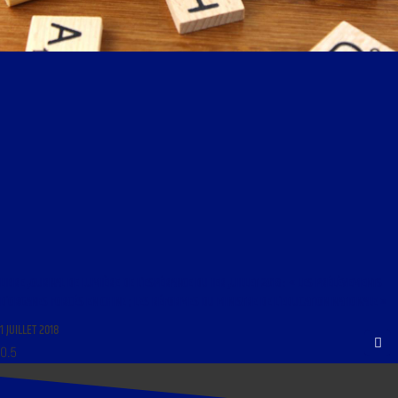
LIBRE JOURNAL DE LUMIÈRE DE L’ESPÉRANCE DU 1ER JUILLET 2018 : « LES PRÉLÈVEMENTS
D’ORGANES FORCÉS EN CHINE ; LES RÉFORMES DU MINISTRE DE L’EDUCATION NATIONALE »
1 JUILLET 2018