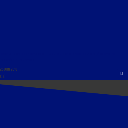
LIBRE JOURNAL DE LA RÉACTION DU 26 JUIN 2018 : « MAURICE DANTEC, ÉPOUVANTAIL,
PROPHÈTE ET ÉCRIVAIN »
26 JUIN 2018