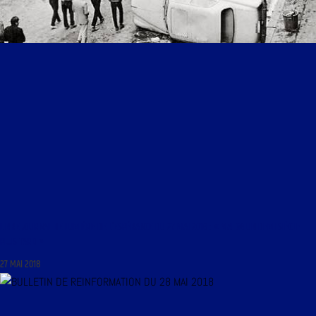
LIBRE JOURNAL DE LUMIÈRE DE L’ESPÉRANCE DU 27 MAI 2018 : « MAI 68 UN DEMI SIÈCLE
PLUS TARD »
27 MAI 2018