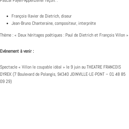
Pascal Payen-Appenzeller reçoit :
François-Xavier de Dietrich, diseur
Jean-Bruno Chanteraine, compositeur, interprète
Thème : « Deux héritages poétiques : Paul de Dietrich et François Villon »
Evénement à venir :
Spectacle «
Villon le coupable idéal
» le 9 juin au THEATRE FRANCOIS
DYREK (7 Boulevard de Polangis, 94340 JOINVILLE-LE-PONT – 01 48 85
09 29)