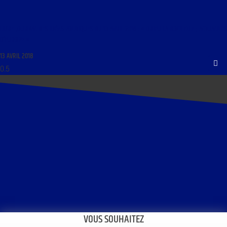
LIBRE JOURNAL DES IDÉES POLITIQUES DU 13 AVRIL 2018 : « DRIEU LA ROCHELLE ; ACTUALITÉS
D’EUROPE »
13 AVRIL 2018
VOUS SOUHAITEZ