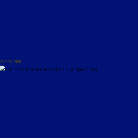
LIBRE JOURNAL DE CHRÉTIENTÉ DU 29 MARS 2018 : « UN CRI DE FOI ; LE JEUDI SAINT ; LES
MARIAGES D’ANNE DE BRETAGNE »
29 MARS 2018