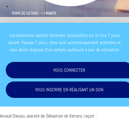
TEMPS DE LECTURE : < 1 MINUTE
Les émissions restent librement accessibles sur le site 7 jours
durant. Passés 7 jours, elles sont automatiquement archivées et
vous devez disposer d'un compte auditeurs à jour de cotisation.
VOUS CONNECTER
VOUS INSCRIRE EN RÉALISANT UN DON
Arnaud Danjou, assisté de Sébastien de Kerrero, reçoit :