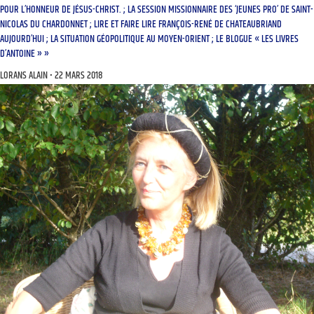
POUR L’HONNEUR DE JÉSUS-CHRIST. ; LA SESSION MISSIONNAIRE DES ‘JEUNES PRO’ DE SAINT-
NICOLAS DU CHARDONNET ; LIRE ET FAIRE LIRE FRANÇOIS-RENÉ DE CHATEAUBRIAND
AUJOURD’HUI ; LA SITUATION GÉOPOLITIQUE AU MOYEN-ORIENT ; LE BLOGUE « LES LIVRES
D’ANTOINE » »
LORANS ALAIN
22 MARS 2018