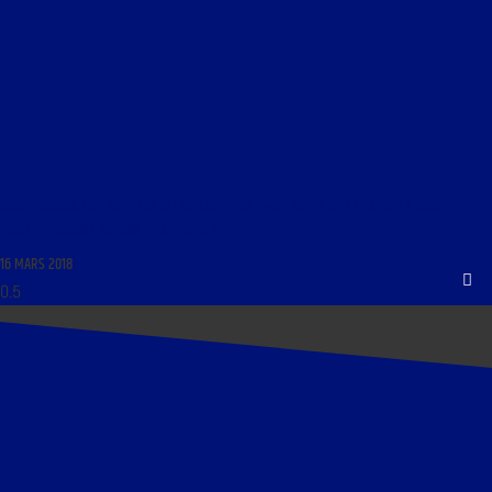
LIBRE JOURNAL DES ARTISANS DU 16 MARS 2018 : « LE JARDIN DE LA FRANCE À VOTRE
PORTÉE ; FLEURIR JARDINS ET BALCONS »
16 MARS 2018