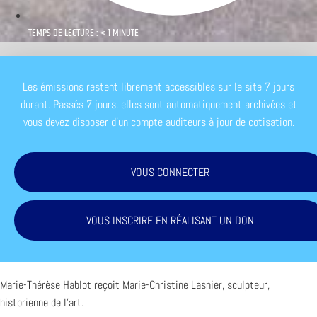
TEMPS DE LECTURE : < 1 MINUTE
Les émissions restent librement accessibles sur le site 7 jours
durant. Passés 7 jours, elles sont automatiquement archivées et
vous devez disposer d'un compte auditeurs à jour de cotisation.
VOUS CONNECTER
VOUS INSCRIRE EN RÉALISANT UN DON
Marie-Thérèse Hablot reçoit Marie-Christine Lasnier, sculpteur,
historienne de l’art.