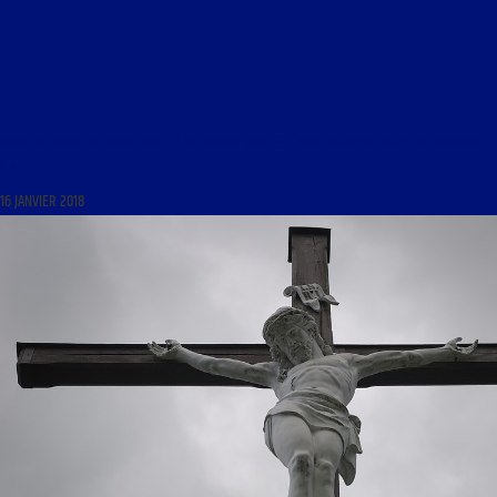
LIBRE JOURNAL DES INSOUMIS DU 16 JANVIER 2018 : « L’APOLOGÉTIQUE EST-ELLE RINGARDE
? »
16 JANVIER 2018