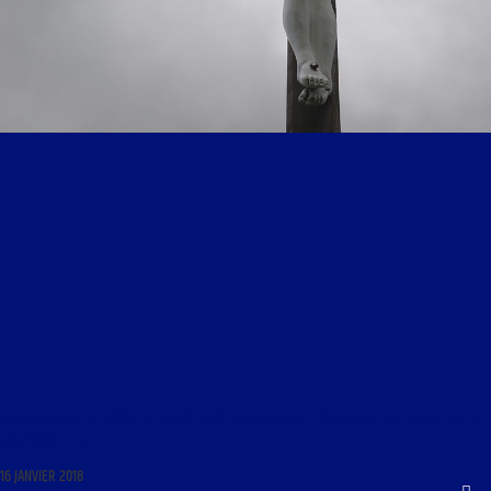
LIBRE JOURNAL DU MONDE DE LA FOI DU 16 JANVIER 2018 : « POURQUOI DIEU PERMET-IL LA
SOUFFRANCE ? »
16 JANVIER 2018