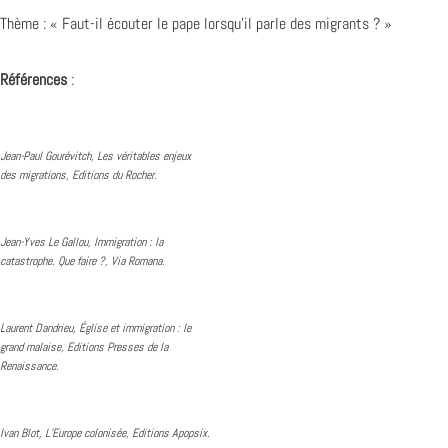
Thème : « Faut-il écouter le pape lorsqu’il parle des migrants ? »
Références
:
Jean-Paul Gourévitch, Les véritables enjeux
des migrations, Editions du Rocher.
Jean-Yves Le Gallou, Immigration : la
catastrophe. Que faire ?, Via Romana.
Laurent Dandrieu, Église et immigration : le
grand malaise, Editions Presses de la
Renaissance.
Ivan Blot, L’Europe colonisée, Editions Apopsix.