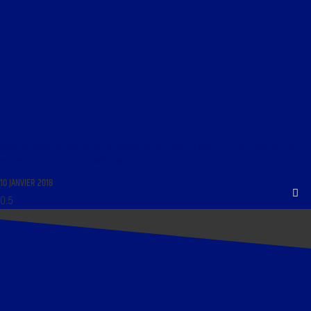
LIBRE JOURNAL DES DÉBATS DU 10 JANVIER 2018 : « UNE JOURNÉE À L’HÔTEL MEURICE EN
MAI 1968 ; DE GAULE FACE À WASHINGTON »
10 JANVIER 2018