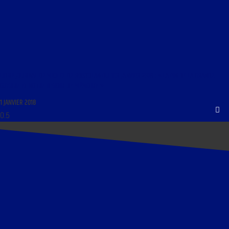
LIBRE JOURNAL DE MICHEL DE ROSTOLAN DU 1ER JANVIER 2018 : « LA FIN DE LA GRANDE
GUERRE ET NOTRE DEVOIR DE MÉMOIRE »
1 JANVIER 2018