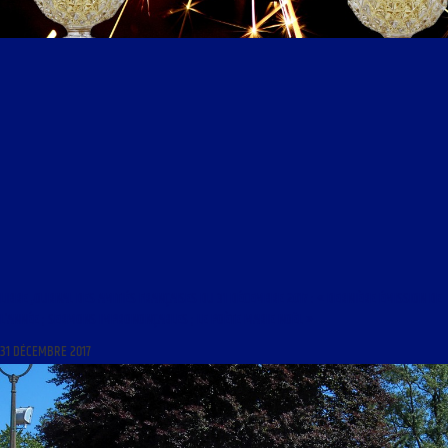
LIBRE JOURNAL DES AMITIÉS FRANÇAISES DU 31 DÉCEMBRE 2017 : « DERNIÈRE ÉMISSION DE
L’ANNÉE ; SERMONS IMPRONONÇABLES ; LE POÈTE MARIE NOËL »
31 DÉCEMBRE 2017