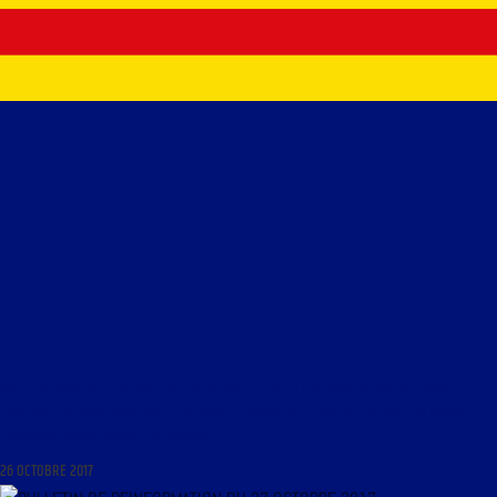
LIBRE JOURNAL DE CHRÉTIENTÉ DU 26 OCTOBRE 2017 : « LES FONDEMENTS DU DROIT ;
HÉRÉTIQUE, LE PAPE FRANÇOIS ? ; LE PROCHE-ORIENT À L’HEURE DE LA PRISE DE RAQQA ; LA
CATALOGNE INDÉPENDANTE DE DEMAIN »
26 OCTOBRE 2017