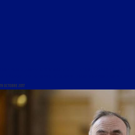
LIVRES POUR LA JEUNESSE DU 19 OCTOBRE 2017 : « LE THÉÂTRE PEUT ÉVEILLER LE GOÛT DE
LA LITTÉRATURE CHEZ LES ENFANTS ; RÉÉDITION DE LA SÉRIE DES « PRINCE ERIC »
19 OCTOBRE 2017