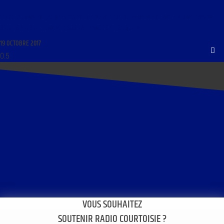
LIBRE JOURNAL DE JACQUES TRÉMOLET DE VILLERS DU 19 OCTOBRE 2017 : « UNE MAISON
D’ÉDITION LIBRE ; ENQUÊTE SUR LA FRANCE CATHOLIQUE »
19 OCTOBRE 2017
VOUS SOUHAITEZ
SOUTENIR RADIO COURTOISIE ?