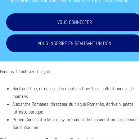
vous devez disposer d'un compte auditeurs à jour de cotisation.
VOUS CONNECTER
VOUS INSCRIRE EN RÉALISANT UN DON
Nicolas Tikhobrazoff reçoit :
Bertrand Duc, directeur des
montres Duc-Oger
, collectionneur de
montres
Alexandre Romanès, directeur du
cirque Romanès
, écrivain, poète,
luthiste baroque
Prince Constantin Mourousy, président de l’
association européenne
Saint Vladimir