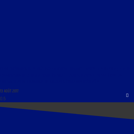
CHANT GRÉGORIEN DU 13 AOÛT 2017 : « DIXIÈME DIMANCHE APRÈS LA PENTECÔTE ; FÊTE DE
L’ASSOMPTION DE LA VIERGE MARIE (15 AOÛT) : LAUDES, VÊPRES ET MESSE (DANS UN
ENREGISTREMENT HISTORIQUE DE SOLESMES (1955) NON RÉÉDITÉ) »
13 AOÛT 2017