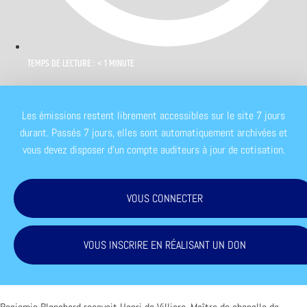
TEMPS DE LECTURE : < 1 MINUTE
Les émissions restent librement accessibles sur le site 7 jours
durant. Passés 7 jours, elles sont automatiquement archivées et
vous devez disposer d'un compte auditeurs à jour de cotisation.
VOUS CONNECTER
VOUS INSCRIRE EN RÉALISANT UN DON