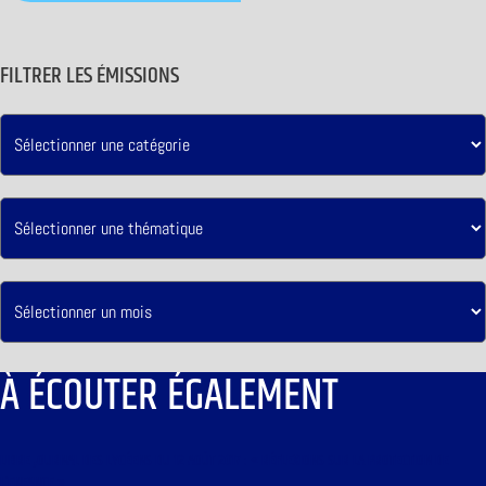
FILTRER LES ÉMISSIONS
À ÉCOUTER ÉGALEMENT
LIBRE JOURNAL DES LYCÉENS DU 12 AOÛT 2017 : « RÉFLEXIONS SUR LA PROTECTION DE
L’ENFANCE »