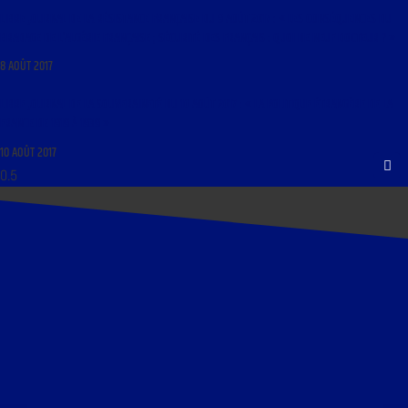
LIBRE JOURNAL DE LA RÉSISTANCE FRANÇAISE DU 9 AOÛT 2017 : « LES CONSÉQUENCES DU
BRADAGE DE L’ALGÉRIE FRANÇAISE ; SÉCURITÉ DES FRANÇAIS : QUOI DE NEUF DOCTEUR ? »
8 AOÛT 2017
LIBRE JOURNAL DE LA SOUVERAINETÉ DU 10 AOÛT 2017 : « LA POLITIQUE ÉTRANGÈRE DE LA
FRANCE DE 1919 À 1939 »
10 AOÛT 2017