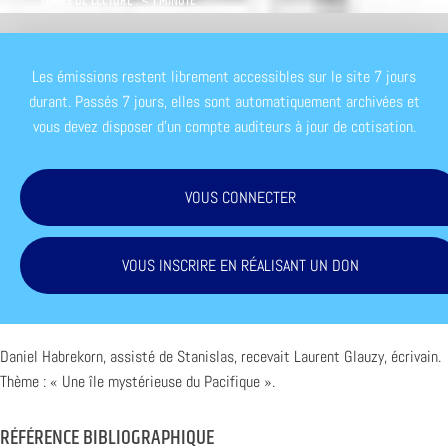
TEMPS DE LECTURE : < 1 MINUTE
Les émissions restent librement accessibles sur le site 7 jours
durant. Passés 7 jours, elles sont automatiquement archivées et
vous devez disposer d'un compte auditeurs à jour de cotisation.
VOUS CONNECTER
VOUS INSCRIRE EN RÉALISANT UN DON
Daniel Habrekorn, assisté de Stanislas, recevait Laurent Glauzy, écrivain.
Thème : « Une île mystérieuse du Pacifique ».
RÉFÉRENCE BIBLIOGRAPHIQUE