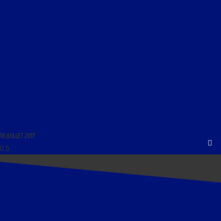
AU FIL DES PAGES DU 19 JUILLET 2017 : « JEAN VAQUIÉ, LE MAÎTRE DE LA CONTRE-
RÉVOLUTION »
18 JUILLET 2017