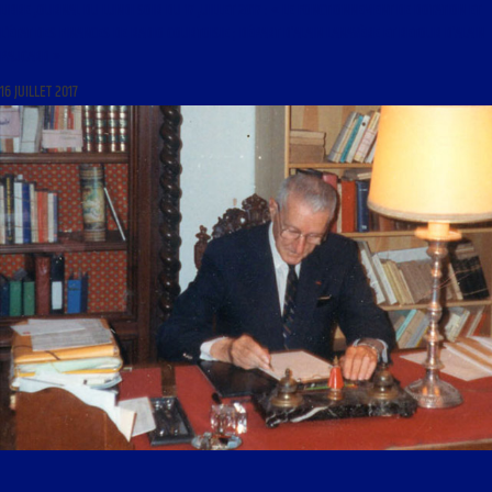
LIBRE JOURNAL DU LUNDI SOIR DU 17 JUILLET 2017 : « LE FONCTIONNEMENT DE DOTATION ET
L’ÉTAT DES FINANCES DE RADIO COURTOISIE ; DÉPART D’ALAIN LANAVÈRE ET RETOUR D’ALAIN
PAUCARD »
16 JUILLET 2017