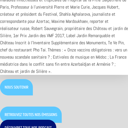
Paris, Professeur à l’université Pierre et Marie Curie, Jacques Hubert,
créateur et président du Festival, Shahla Aghalarova, journaliste et
correspondante pour
Azertac
, Maxime Mardoukhaev, reporter et
réalisateur russe, Robert Sauvegrain, propriétaire des
Château et jardin de
Silière
, 1er Prix Jardin des VMF 2017, Label Jardin Remarquable et
Château Inscrit à l’Inventaire Supplémentaire des Monuments, Te Ve Pin,
chef du restaurant Pho Tai. Thèmes : « Onze vaccins obligatoires : vers un
nouveau scandale sanitaire ? ;
Estivales de musique en Médoc
; La France
médiatrice dans le conflit sans fin entre Azerbaïdjan et Arménie ? ;
Château et jardin de Silière ».
NOUS SOUTENIR
RETROUVEZ TOUTES NOS ÉMISSIONS
DÉCOUVREZ TOUS NOS PODCAST