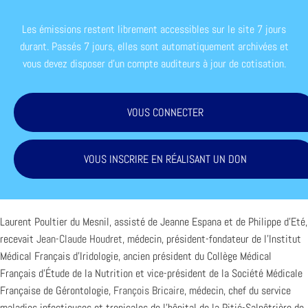
Les émissions restent librement accessibles sur le site 7 jours
durant. Passés 7 jours, elles sont automatiquement archivées et
vous devez disposer d'un compte auditeurs à jour de cotisation.
VOUS CONNECTER
VOUS INSCRIRE EN RÉALISANT UN DON
Laurent Poultier du Mesnil, assisté de Jeanne Espana et de Philippe d’Eté,
recevait
Jean-Claude Houdret
, médecin, président-fondateur de l’Institut
Médical Français d’Iridologie, ancien président du Collège Médical
Français d’Étude de la Nutrition et vice-président de la Société Médicale
Française de Gérontologie,
François Bricaire
, médecin, chef du service
maladies infectieuses et tropicales de l’hôpital de la Pitié-Salpêtrière de