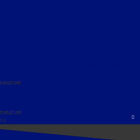
LIBRE JOURNAL DU LUNDI SOIR DU 10 JUILLET 2017 : « PRÉSENTATION DU NOUVEAU CONSEIL
D’ADMINISTRATION ET RÉPONSES AUX QUESTIONS DES AUDITEURS ; LA CHUTE DE MOSSOUL »
9 JUILLET 2017
LIBRE JOURNAL DE LA RÉSISTANCE FRANÇAISE DU 12 JUILLET 2017 : « JESSE JAMES, LE ROBIN
DES BOIS SUDISTE ; LE PRÉSENT NOUVEAU EST ARRIVÉ »
11 JUILLET 2017