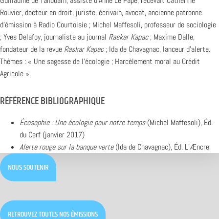
Guillaume de Tanoüarn, assisté d’Anne Le Pape, recevait
Catherine
Rouvier
, docteur en droit, juriste, écrivain, avocat, ancienne patronne
d’émission à Radio Courtoisie ;
Michel Maffesoli
, professeur de sociologie
; Yves Delafoy, journaliste au journal
Raskar Kapac
; Maxime Dalle,
fondateur de la revue
Raskar Kapac
;
Ida de Chavagnac
, lanceur d’alerte.
Thèmes : « Une sagesse de l’écologie ; Harcèlement moral au Crédit
Agricole ».
RÉFÉRENCE BIBLIOGRAPHIQUE
Écosophie : Une écologie pour notre temps
(Michel Maffesoli), Éd.
du Cerf (janvier 2017)
Alerte rouge sur la banque verte
(Ida de Chavagnac), Éd. L’Æncre
NOUS SOUTENIR
RETROUVEZ TOUTES NOS ÉMISSIONS