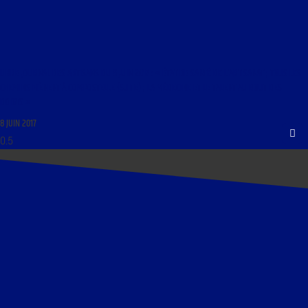
LIBRE JOURNAL DES ARTISANS DU 9 JUIN 2017 : « ÉTAT DE SANTÉ DE L’ARTISANAT ; TOUS LES
CHEMINS MÈNENT À COMPOSTELLE (SUITE) ; LA MÉDECINE ET LE TALENT AU BOUT DES
DOIGTS »
8 JUIN 2017