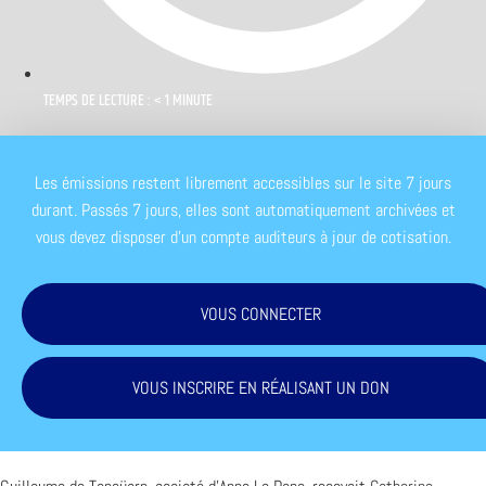
TEMPS DE LECTURE : < 1 MINUTE
Les émissions restent librement accessibles sur le site 7 jours
durant. Passés 7 jours, elles sont automatiquement archivées et
vous devez disposer d'un compte auditeurs à jour de cotisation.
VOUS CONNECTER
VOUS INSCRIRE EN RÉALISANT UN DON