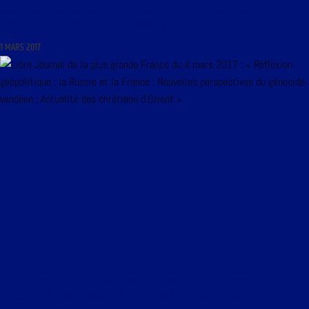
LIBRE JOURNAL DES CULTURES ET DE L’EXPLORATION DU 2 MARS 2017 : « DES FEMMES, DES
HOMMES ET DES LIEUX PORTEURS D’ESPÉRANCE »
1 MARS 2017
LIBRE JOURNAL DE LA PLUS GRANDE FRANCE DU 4 MARS 2017 : « RÉFLEXION GÉOPOLITIQUE :
LA RUSSIE ET LA FRANCE ; NOUVELLES PERSPECTIVES DU GÉNOCIDE VENDÉEN ; ACTUALITÉ