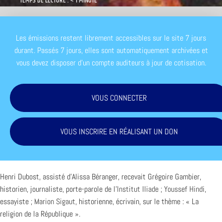
TEMPS DE LECTURE : < 1 MINUTE
Les émissions restent librement accessibles sur le site 7 jours
durant. Passés 7 jours, elles sont automatiquement archivées et
vous devez disposer d'un compte auditeurs à jour de cotisation.
VOUS CONNECTER
VOUS INSCRIRE EN RÉALISANT UN DON
Henri Dubost, assisté d’Alissa Béranger, recevait Grégoire Gambier,
historien, journaliste, porte-parole de l’
Institut Iliade
;
Youssef Hindi
,
essayiste ;
Marion Sigaut
, historienne, écrivain, sur le thème : « La
religion de la République ».