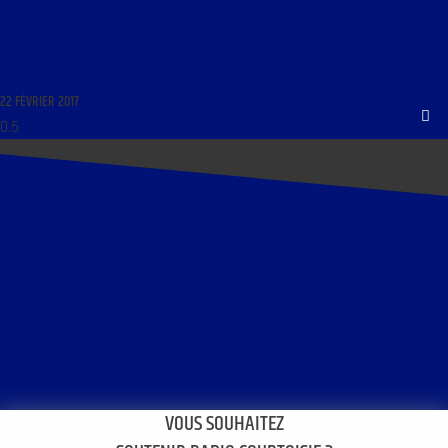
LA TRADITION À SAINT-NICOLAS DU CHARDONNET ; PÈLERINAGE À FATIMA POUR LE
CENTENAIRE DES APPARITIONS DE LA SAINTE VIERGE ; UN HÉROS ANONYME DE LA GRANDE
GUERRE, JEAN DE LACAZE ; LES COULISSES DU BULLETIN DE RÉINFORMATION DE RADIO
COURTOISIE »
22 FÉVRIER 2017
VOUS SOUHAITEZ