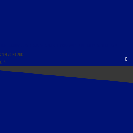
LIBRE JOURNAL DES BEAUX-ARTS DU 21 FÉVRIER 2017 : « MI-HOMMES, MI-BÊTES »
20 FÉVRIER 2017