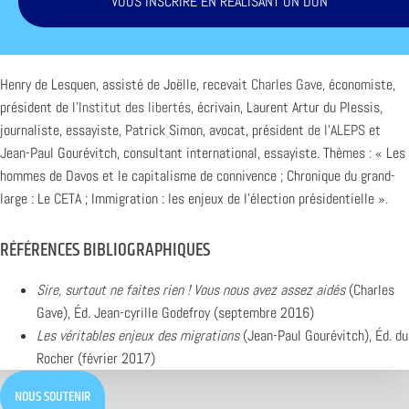
VOUS INSCRIRE EN RÉALISANT UN DON
Henry de Lesquen, assisté de Joëlle, recevait
Charles Gave
, économiste,
président de l’
Institut des libertés
, écrivain, Laurent Artur du Plessis,
journaliste, essayiste, Patrick Simon, avocat, président
de l’ALEPS
et
Jean-Paul Gourévitch, consultant international, essayiste. Thèmes : « Les
hommes de Davos et le capitalisme de connivence ; Chronique du grand-
large : Le
CETA
; Immigration : les enjeux de l’élection présidentielle ».
RÉFÉRENCES BIBLIOGRAPHIQUES
Sire, surtout ne faites rien ! Vous nous avez assez aidés
(Charles
Gave), Éd. Jean-cyrille Godefroy (septembre 2016)
Les véritables enjeux des migrations
(Jean-Paul Gourévitch), Éd. du
Rocher (février 2017)
NOUS SOUTENIR