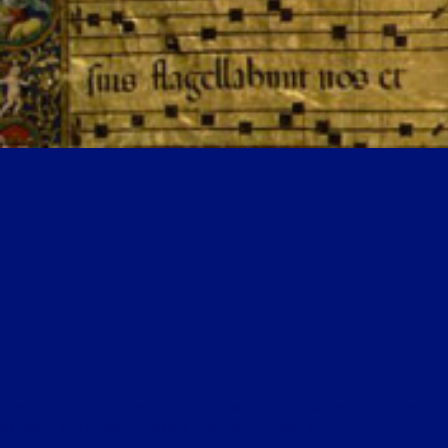
CHANT GRÉGORIEN DU 19 FÉVRIER 2017 : « DIMANCHE DE LA SEXAGÉSIME ; CREDO (GRADUEL
DU MANS) ; DEUX RÉPONS : MEDIA VITA ET MISERERE ET PARCE »