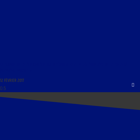
LE MONDE DE LA PHILOSOPHIE DU 13 FÉVRIER 2017 : « LES PRINCIPES DE LA FISCALITÉ
(SEPTIÈME PARTIE) »
12 FÉVRIER 2017