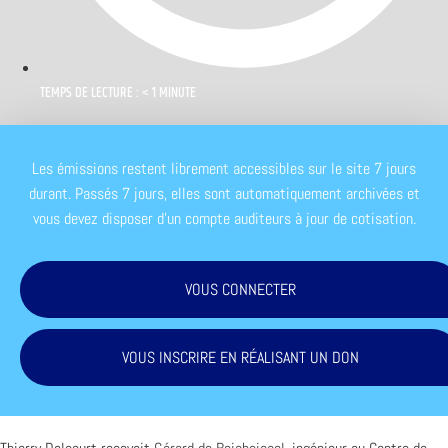
TEMPS DE LECTURE : < 1 MINUTE
Les émissions restent librement accessibles sur le site 7 jours
durant. Passés 7 jours, elles sont automatiquement archivées et
vous devez disposer d'un compte auditeurs à jour de cotisation.
VOUS CONNECTER
VOUS INSCRIRE EN RÉALISANT UN DON