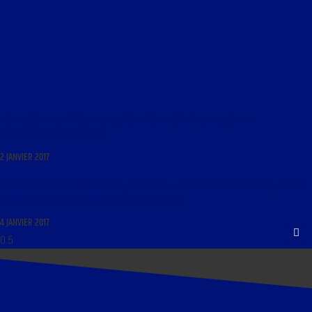
LES MARDIS DE LA MÉMOIRE DU 3 JANVIER 2017 : « DIPLOMATIE VATICANE ET
TOTALITARISMES (2E PARTIE) »
2 JANVIER 2017
LIBRE JOURNAL DE CHRÉTIENTÉ DU 5 JANVIER 2017 : « DES CONVERSIONS EN IRAN ; MONDE
ET VIE ; LA DÉLIVRANCE D’ALEP, ÉVÉNEMENT MONDIAL »
4 JANVIER 2017