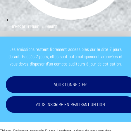
TEMPS DE LECTURE : < 1 MINUTE
Les émissions restent librement accessibles sur le site 7 jours
durant. Passés 7 jours, elles sont automatiquement archivées et
vous devez disposer d'un compte auditeurs à jour de cotisation.
VOUS CONNECTER
VOUS INSCRIRE EN RÉALISANT UN DON