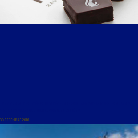
LIBRE JOURNAL DES LYCÉENS DU 31 DÉCEMBRE 2016 : « EN 2017 LARGUEZ LES AMARRES ;
MISE EN PAPILLES POUR BIEN COMMENCER L’ANNÉE »
30 DÉCEMBRE 2016