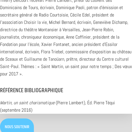
Thierry Delcourt recevait Pierre Lambert, prieur du couvent des
Dominicains de Tours, écrivain, Dominique Paoli, patron d’émission et
secrétaire général de Radio Courtoisie, Cécile Edel, président de
l’association
Choisir la vie
, Michel Bernard, écrivain, Geneviève Dichamp,
directrice du théâtre Montansier à Versailles, Jean-Pierre Robin,
journaliste, chroniqueur économique, Anne Coffinier, président de la
Fondation pour l’école, Xavier Fontanet, ancien président d’Essilor
international, écrivain, Flora Triebel, commissaire d’exposition au château
de Sceaux et
Guillaume de Tanoüarn
, prêtre, directeur du
Centre culturel
Saint-Paul
. Thèmes : « Saint Martin, un saint pour notre temps ; Des vœux
pour 2017 ».
RÉFÉRENCE BIBLIOGRAPHIQUE
Martin, un saint charismatique
(Pierre Lambert), Éd. Pierre Téqui
(septembre 2016)
NOUS SOUTENIR