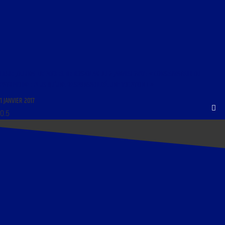
LIBRE JOURNAL DE MICHEL DE ROSTOLAN DU 2 JANVIER 2017 : « CONSERVATEUR DU
PATRIMOINE : PLUS QU’UNE RESPONSABILITÉ, UNE VOCATION ! »
1 JANVIER 2017