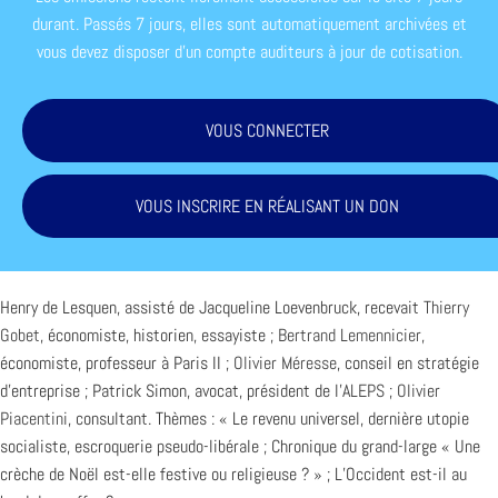
durant. Passés 7 jours, elles sont automatiquement archivées et
vous devez disposer d'un compte auditeurs à jour de cotisation.
VOUS CONNECTER
VOUS INSCRIRE EN RÉALISANT UN DON
Henry de Lesquen, assisté de Jacqueline Loevenbruck, recevait
Thierry
Gobet
, économiste, historien, essayiste ;
Bertrand Lemennicier
,
économiste, professeur à Paris II ;
Olivier Méresse
, conseil en stratégie
d’entreprise ; Patrick Simon, avocat, président de l’
ALEPS
;
Olivier
Piacentini
, consultant. Thèmes : « Le revenu universel, dernière utopie
socialiste, escroquerie pseudo-libérale ; Chronique du grand-large « Une
crèche de Noël est-elle festive ou religieuse ? » ; L’Occident est-il au