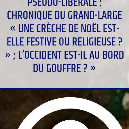
PSEUDO-LIBÉRALE ;
CHRONIQUE DU GRAND-LARGE
« UNE CRÈCHE DE NOËL EST-
ELLE FESTIVE OU RELIGIEUSE ?
» ; L’OCCIDENT EST-IL AU BORD
DU GOUFFRE ? »