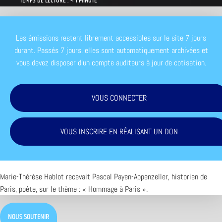
TEMPS DE LECTURE : < 1 MINUTE
Les émissions restent librement accessibles sur le site 7 jours
durant. Passés 7 jours, elles sont automatiquement archivées et
vous devez disposer d'un compte auditeurs à jour de cotisation.
VOUS CONNECTER
VOUS INSCRIRE EN RÉALISANT UN DON
Marie-Thérèse Hablot recevait Pascal Payen-Appenzeller, historien de
Paris, poète, sur le thème : « Hommage à Paris ».
NOUS SOUTENIR