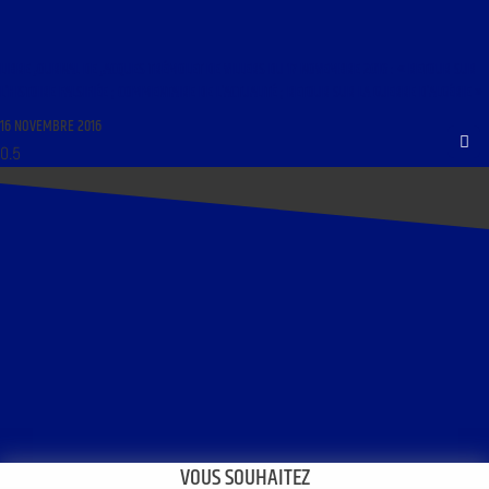
LIBRE JOURNAL DE JACQUES TRÉMOLET DE VILLERS DU 17 NOVEMBRE 2016 : « RETOUR SUR
L’HISTOIRE FALSIFIÉE ; COMMENTAIRE DE L’ACTUALITÉ ; RETOUR SUR LA GUERRE D’ALGÉRIE »
16 NOVEMBRE 2016
VOUS SOUHAITEZ