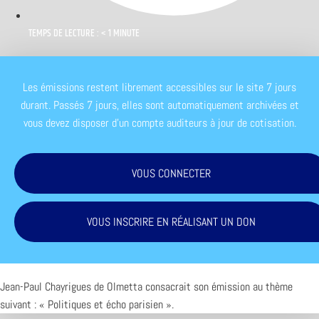
TEMPS DE LECTURE : < 1 MINUTE
Les émissions restent librement accessibles sur le site 7 jours
durant. Passés 7 jours, elles sont automatiquement archivées et
vous devez disposer d'un compte auditeurs à jour de cotisation.
VOUS CONNECTER
VOUS INSCRIRE EN RÉALISANT UN DON
Jean-Paul Chayrigues de Olmetta consacrait son émission au thème
suivant : « Politiques et écho parisien ».