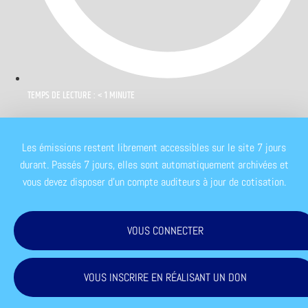
TEMPS DE LECTURE : < 1 MINUTE
Les émissions restent librement accessibles sur le site 7 jours
durant. Passés 7 jours, elles sont automatiquement archivées et
vous devez disposer d'un compte auditeurs à jour de cotisation.
VOUS CONNECTER
VOUS INSCRIRE EN RÉALISANT UN DON