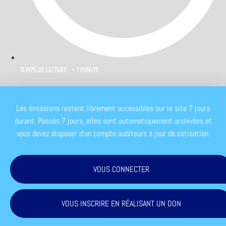
TEMPS DE LECTURE : < 1 MINUTE
Les émissions restent librement accessibles sur le site 7 jours
durant. Passés 7 jours, elles sont automatiquement archivées et
vous devez disposer d'un compte auditeurs à jour de cotisation.
VOUS CONNECTER
VOUS INSCRIRE EN RÉALISANT UN DON