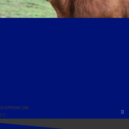
LIBRE JOURNAL DES ARTISANS DU 30 SEPTEMBRE 2016 : « LA VACHE LIMOUSINE ; LES PETITS
PRODUCTEURS AGRICOLES EN DANGER »
29 SEPTEMBRE 2016