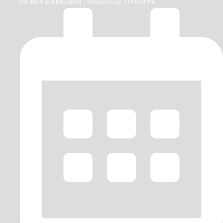
PATRON D'ÉMISSION :
HUGUES (D') PHILIPPE