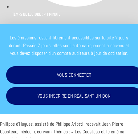
TEMPS DE LECTURE : < 1 MINUTE
Les émissions restent librement accessibles sur le site 7 jours
durant. Passés 7 jours, elles sont automatiquement archivées et
vous devez disposer d'un compte auditeurs à jour de cotisation.
VOUS CONNECTER
VOUS INSCRIRE EN RÉALISANT UN DON
Philippe d’Hugues, assisté de Philippe Ariotti, recevait Jean-Pierre
Cousteau, médecin, écrivain. Thèmes : « Les Cousteau et le cinéma ;