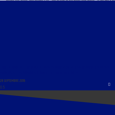
LIBRE JOURNAL DE CHRÉTIENTÉ DU 29 SEPTEMBRE 2016 : « LA SAUVEGARDE DES ÉGLISES
FRANÇAISES ; LES PRIMAIRES À DROITE ; ACTUALITÉ VATICANE »
28 SEPTEMBRE 2016