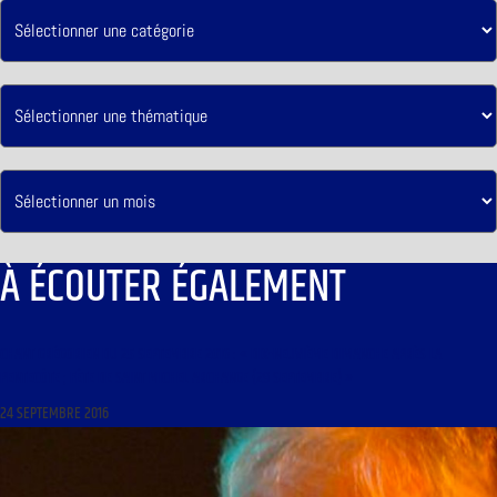
À ÉCOUTER ÉGALEMENT
CHANT GRÉGORIEN DU 25 SEPTEMBRE 2016 : « DIX-NEUVIÈME DIMANCHE APRÈS LA
PENTECÔTE ; FÊTE DE SAINT MICHEL ARCHANGE (29 SEPTEMBRE) »
24 SEPTEMBRE 2016