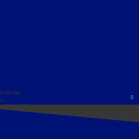
LIBRE JOURNAL DES AUDITEURS ET DES MUSICIENS DU 14 AOÛT 2016 : « L’HOMME VA-T-IL
CRÉER L’HOMME ? ; RACONTE-MOI LA MUSIQUE : FRÉDÉRIC CHOPIN ; LA FÊTE DE
L’ASSOMPTION EN MUSIQUE »
13 AOÛT 2016