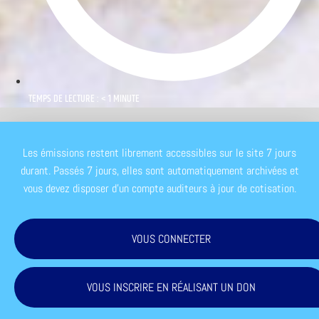
TEMPS DE LECTURE : < 1 MINUTE
Les émissions restent librement accessibles sur le site 7 jours
durant. Passés 7 jours, elles sont automatiquement archivées et
vous devez disposer d'un compte auditeurs à jour de cotisation.
VOUS CONNECTER
VOUS INSCRIRE EN RÉALISANT UN DON