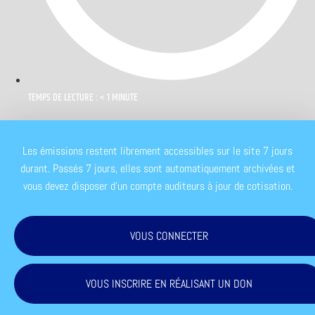
TEMPS DE LECTURE : < 1 MINUTE
Les émissions restent librement accessibles sur le site 7 jours
durant. Passés 7 jours, elles sont automatiquement archivées et
vous devez disposer d'un compte auditeurs à jour de cotisation.
VOUS CONNECTER
VOUS INSCRIRE EN RÉALISANT UN DON