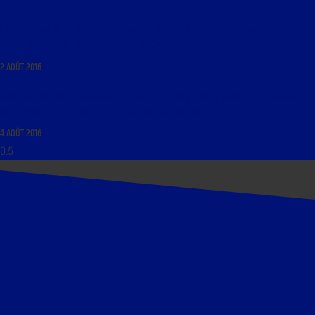
LIBRE JOURNAL DE LA RÉSISTANCE FRANÇAISE DU 3 AOÛT 2016 : « LA RÉFORME
CONSTITUTIONNELLE ; NOS LIVRES POUR L’ÉTÉ »
2 AOÛT 2016
LIBRE JOURNAL DES ARTISANS DU 5 AOÛT 2016 : « UNE VIE, DES HISTOIRES… L’HISTOIRE ;
UNE HISTOIRE DE L’ÉCONOMIE ; SONS ET LUMIÈRE AUX INVALIDES »
4 AOÛT 2016