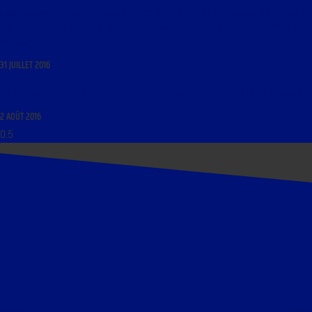
LIBRE JOURNAL D’HENRY DE LESQUEN DU 1ER AOÛT 2016 : « LE TERRORISME, SES CAUSES ET
SES REMÈDES ; CHRONIQUE DU GRAND-LARGE : « LE HÉROS DISCRET (SUITE) » ; ACTUALITÉ
RELIGIEUSE »
31 JUILLET 2016
LES HISTOIRES DE L’ART DU 3 AOÛT 2016 : « ALBERT MARQUET, PEINTRE À REDÉCOUVRIR »
2 AOÛT 2016