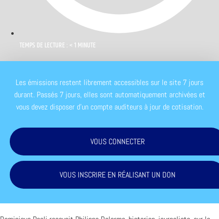
TEMPS DE LECTURE : < 1 MINUTE
Les émissions restent librement accessibles sur le site 7 jours
durant. Passés 7 jours, elles sont automatiquement archivées et
vous devez disposer d'un compte auditeurs à jour de cotisation.
VOUS CONNECTER
VOUS INSCRIRE EN RÉALISANT UN DON